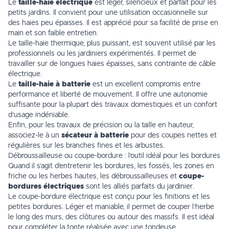
Le
taille-haie électrique
est léger, silencieux et parfait pour les
petits jardins. Il convient pour une utilisation occasionnelle sur
des haies peu épaisses. Il est apprécié pour sa facilité de prise en
main et son faible entretien.
Le taille-haie thermique, plus puissant, est souvent utilisé par les
professionnels ou les jardiniers expérimentés. Il permet de
travailler sur de longues haies épaisses, sans contrainte de câble
électrique.
Le
taille-haie à batterie
est un excellent compromis entre
performance et liberté de mouvement. Il offre une autonomie
suffisante pour la plupart des travaux domestiques et un confort
d’usage indéniable.
Enfin, pour les travaux de précision ou la taille en hauteur,
associez-le à un
sécateur à batterie
pour des coupes nettes et
régulières sur les branches fines et les arbustes.
Débroussailleuse ou coupe-bordure : l’outil idéal pour les bordures
Quand il s’agit d’entretenir les bordures, les fossés, les zones en
friche ou les herbes hautes, les débroussailleuses et
coupe-
bordures électriques
sont les alliés parfaits du jardinier.
Le coupe-bordure électrique est conçu pour les finitions et les
petites bordures. Léger et maniable, il permet de couper l’herbe
le long des murs, des clôtures ou autour des massifs. Il est idéal
pour compléter la tonte réalisée avec une tondeuse.