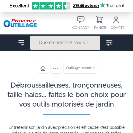
Aller au contenu
Excellent
Trustpilot
27545 avis sur
CONTACT
PANIER
COMPTE
Outillage motorisé
débroussailleuses, tronçonneuses,
taille-haies… faites le bon choix pour
vos outils motorisés de jardin
Entretenir son jardin avec précision et efficacité, c’est possible