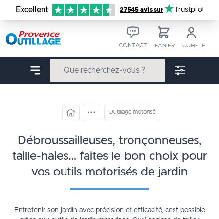
Aller au contenu
Excellent
Trustpilot
27545 avis sur
CONTACT
PANIER
COMPTE
Outillage motorisé
débroussailleuses, tronçonneuses,
taille-haies… faites le bon choix pour
vos outils motorisés de jardin
Entretenir son jardin avec précision et efficacité, c’est possible