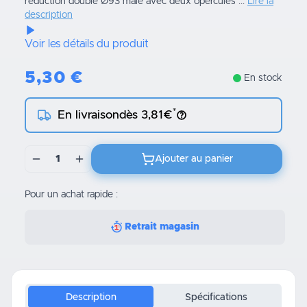
réduction double Ø93 mâle avec deux opercules ...
Lire la
description
Voir les détails du produit
5,30
€
En stock
*
En livraison
dès 3,81€
1
Ajouter au panier
Pour un achat rapide :
Retrait magasin
Description
Spécifications