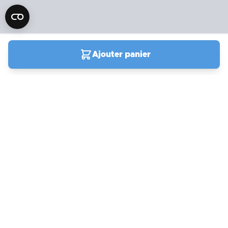
Ajouter panier
04 90 78 09 61
Du lundi au vendredi de
9h00 à 19h00
Samedi et jours fériés de
9h à 13h / 14h à 18h
Support
actuellement ouvert
Compte et commandes