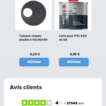
Tampon simple-
Colle pour PVC 500
double ø 93x40x40
ml QS
6,20 €
6,95 €
Afficher
Afficher
Avis clients
4
/5
•
27545
avis