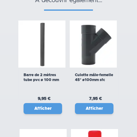
a découvrir également…
Barre de 2 mètres
Culotte mâle-femelle
tube pvc ø 100 mm
45° ø100mm sfc
9,95 €
7,95 €
Afficher
Afficher