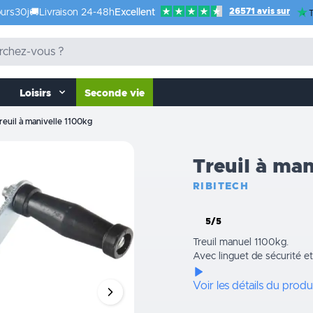
26571 avis sur
urs
30j
🚚
Livraison 24-48h
Excellent
T
Loisirs
Seconde vie
reuil à manivelle 1100kg
Treuil à ma
RIBITECH
5/5
Treuil manuel 1100kg.
Avec linguet de sécurité et
Voir les détails du produ