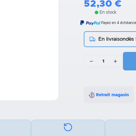
52,30
€
En stock
Payez en 4 échéances
En livraison
dès
1
Retrait magasin