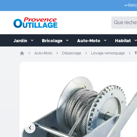
Aller au contenu
↩️
Reto
Jardin
Bricolage
Auto-Moto
Habitat
Auto-Moto
Dépannage
Levage remorquage
T