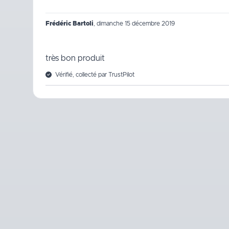
Frédéric Bartoli
,
dimanche 15 décembre 2019
très bon produit
Vérifié, collecté par TrustPilot