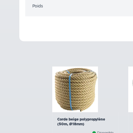
Poids
Corde beige polypropylène
(50m, Ø18mm)
Disponible