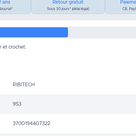
2 ans
Retour gratuit
Paieme
mboursé*
Sous 30 jours* (délai légal)
CB, PayP
r et crochet.
RIBITECH
953
3700194407322