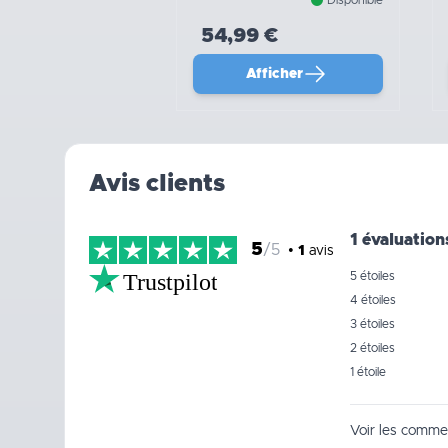
54,99 €
Afficher
Avis clients
1 évaluation
5
/5
•
1
avis
Trustpilot
5 étoiles
4 étoiles
3 étoiles
2 étoiles
1 étoile
Voir les commen