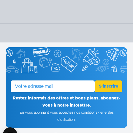
E-mail
S'inscrire
Restez informés des offres et bons plans, abonnez-
vous à notre infolettre.
En vous abonnant vous acceptez
nos conditions générales
d'utilisation
.