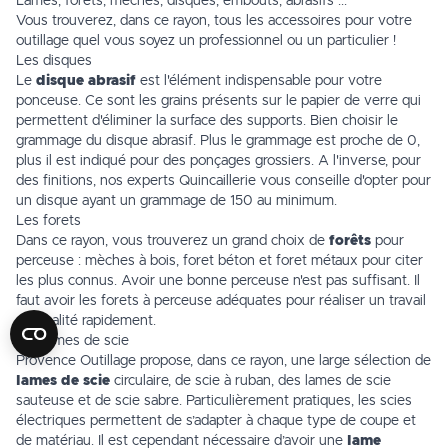
Lames, forêts, mèches, disques, embouts, abrasifs ...
Vous trouverez, dans ce rayon, tous les accessoires pour votre
outillage quel vous soyez un professionnel ou un particulier !
Les disques
Le
disque abrasif
est l'élément indispensable pour votre
ponceuse. Ce sont les grains présents sur le papier de verre qui
permettent d'éliminer la surface des supports. Bien choisir le
grammage du
disque abrasif
. Plus le grammage est proche de 0,
plus il est indiqué pour des ponçages grossiers. A l'inverse, pour
des finitions, nos experts
Quincaillerie
vous conseille d'opter pour
un disque ayant un grammage de 150 au minimum.
Les forets
Dans ce rayon, vous trouverez un grand choix de
forêts
pour
perceuse : mèches à bois, foret béton et foret métaux pour citer
les plus connus. Avoir une bonne perceuse n'est pas suffisant. Il
faut avoir les
forets
à perceuse adéquates pour réaliser un travail
de qualité rapidement.
Les lames de scie
Provence Outillage propose, dans ce rayon, une large sélection de
lames de scie
circulaire, de scie à ruban, des lames de scie
sauteuse et de scie sabre. Particulièrement pratiques, les scies
électriques permettent de s’adapter à chaque type de coupe et
de matériau. Il est cependant nécessaire d’avoir une
lame