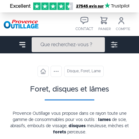
Aller au contenu
Excellent
Trustpilot
27545 avis sur
CONTACT
PANIER
COMPTE
Disque, Foret, Lame
foret, disques et lâmes
Provence Outillage vous propose dans ce rayon toute
une
gamme de consommables
pour vos outils :
lames
de scie,
abrasifs, embouts de vissage,
disques
meuleuse, mèches et
forets
perceuse.