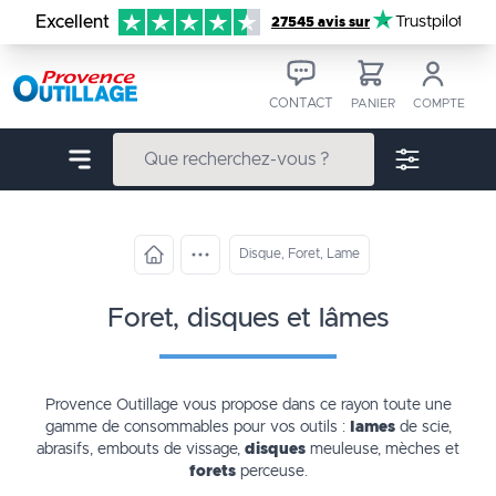
Aller au contenu
Excellent
Trustpilot
27545 avis sur
CONTACT
PANIER
COMPTE
Disque, Foret, Lame
foret, disques et lâmes
Provence Outillage vous propose dans ce rayon toute
une
gamme de consommables
pour vos outils :
lames
de scie,
abrasifs, embouts de vissage,
disques
meuleuse, mèches et
forets
perceuse.