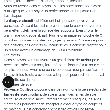
Lames, forêts, mèches, disques, embouts, abrasifs ...
Vous trouverez, dans ce rayon, tous les accessoires pour votre
outillage quel vous soyez un professionnel ou un particulier !
Les disques
Le
disque abrasif
est l'élément indispensable pour votre
ponceuse. Ce sont les grains présents sur le papier de verre qui
permettent d'éliminer la surface des supports. Bien choisir le
grammage du
disque abrasif
. Plus le grammage est proche de 0,
plus il est indiqué pour des ponçages grossiers. A l'inverse, pour
des finitions, nos experts
Quincaillerie
vous conseille d'opter pour
un disque ayant un grammage de 150 au minimum.
Les forets
Dans ce rayon, vous trouverez un grand choix de
forêts
pour
perceuse : mèches à bois, foret béton et foret métaux pour citer
les plus connus. Avoir une bonne perceuse n'est pas suffisant. Il
faut avoir les
forets
à perceuse adéquates pour réaliser un travail
de qualité rapidement.
Les lames de scie
Provence Outillage propose, dans ce rayon, une large sélection de
lames de scie
circulaire, de scie à ruban, des lames de scie
sauteuse et de scie sabre. Particulièrement pratiques, les scies
électriques permettent de s’adapter à chaque type de coupe et
de matériau. Il est cependant nécessaire d’avoir une
lame