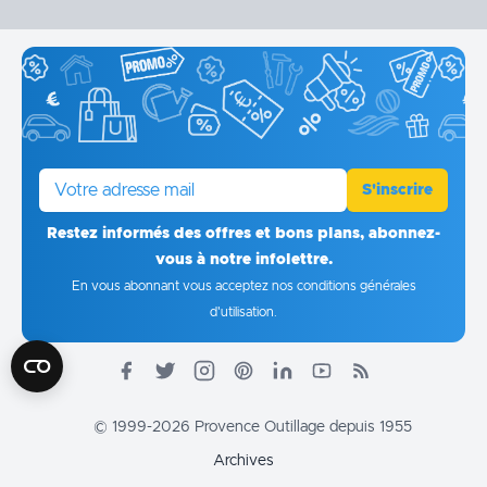
E-mail
S'inscrire
Restez informés des offres et bons plans, abonnez-
vous à notre infolettre.
En vous abonnant vous acceptez
nos conditions générales
d'utilisation
.
© 1999-2026 Provence Outillage depuis 1955
Archives