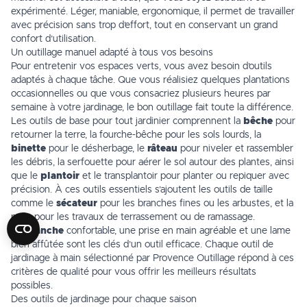
expérimenté. Léger, maniable, ergonomique, il permet de travailler
avec précision sans trop d’effort, tout en conservant un grand
confort d’utilisation.
Un outillage manuel adapté à tous vos besoins
Pour entretenir vos espaces verts, vous avez besoin d’outils
adaptés à chaque tâche. Que vous réalisiez quelques plantations
occasionnelles ou que vous consacriez plusieurs heures par
semaine à votre jardinage, le bon outillage fait toute la différence.
Les outils de base pour tout jardinier comprennent la
bêche
pour
retourner la terre, la fourche-bêche pour les sols lourds, la
binette
pour le désherbage, le
râteau
pour niveler et rassembler
les débris, la serfouette pour aérer le sol autour des plantes, ainsi
que le
plantoir
et le transplantoir pour planter ou repiquer avec
précision. À ces outils essentiels s’ajoutent les outils de taille
comme le
sécateur
pour les branches fines ou les arbustes, et la
pelle pour les travaux de terrassement ou de ramassage.
Un
manche
confortable, une prise en main agréable et une lame
bien affûtée sont les clés d’un outil efficace. Chaque outil de
jardinage à main sélectionné par Provence Outillage répond à ces
critères de qualité pour vous offrir les meilleurs résultats
possibles.
Des outils de jardinage pour chaque saison