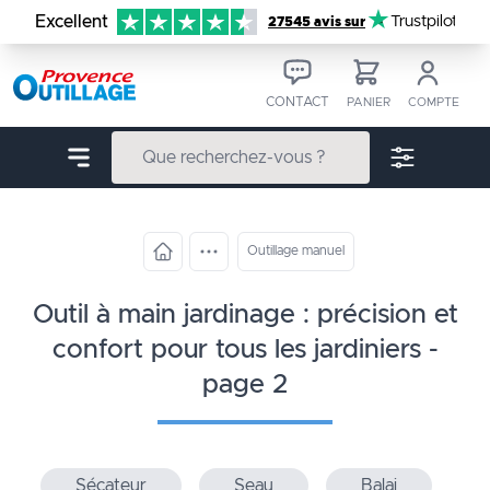
Aller au contenu
Excellent
Trustpilot
27545 avis sur
CONTACT
PANIER
COMPTE
Outillage manuel
outil à main jardinage : précision et
confort pour tous les jardiniers -
page 2
Sécateur
Seau
Balai