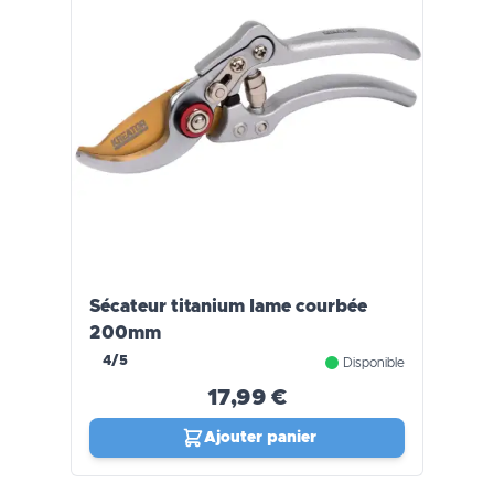
Sécateur titanium lame courbée
200mm
4/5
Disponible
17,99 €
Ajouter panier