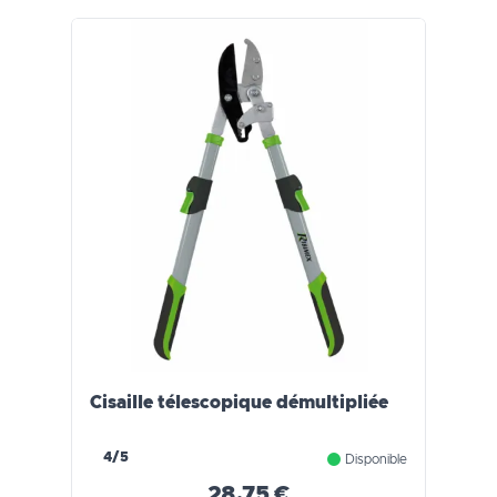
Cisaille télescopique démultipliée
4/5
Disponible
28,75 €