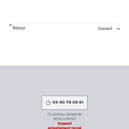
Retour
Suivant
04 90 78 09 61
Du lundi au samedi de
9h00 à 19h00
Support
actuellement fermé