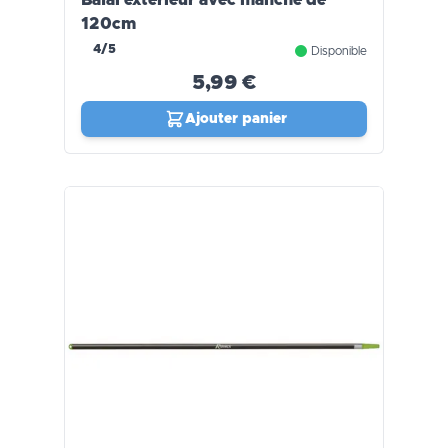
120cm
4/5
Disponible
5,99 €
Ajouter panier