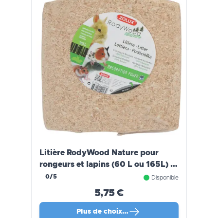
Litière RodyWood Nature pour
rongeurs et lapins (60 L ou 165L) -
ZOLUX
0/5
Disponible
5,75 €
Plus de choix…