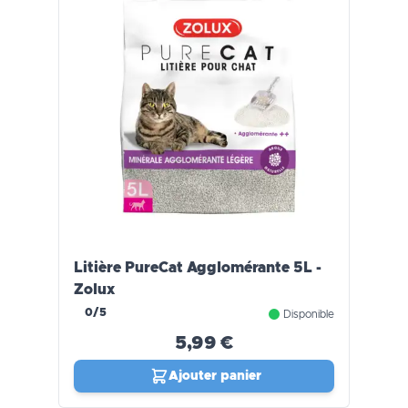
Litière PureCat Agglomérante 5L -
Zolux
0/5
Disponible
5,99 €
Ajouter panier