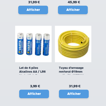
31,99 €
45,99 €
Afficher
Afficher
Lot de 4 piles
Tuyau d'arrosage
Alcalines AA / LR6
renforcé Ø19mm
Varta High Energy
antivrille WERKA
PRO 220 g/m
3,99 €
31,99 €
Afficher
Afficher