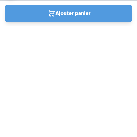
Ajouter panier
04 90 78 09 61
Du lundi au vendredi de
9h00 à 19h00
Samedi et jours fériés de
9h à 13h / 14h à 18h
Support
actuellement ouvert
Compte et commandes
Mon compte
Frais de port