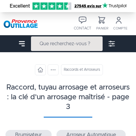
Aller au contenu
Excellent
Trustpilot
27545 avis sur
CONTACT
PANIER
COMPTE
Raccords et Arroseurs
raccord, tuyau arrosage et arroseurs
: la clé d’un arrosage maîtrisé - page
3
Brumisateur
Arroseur Automatique