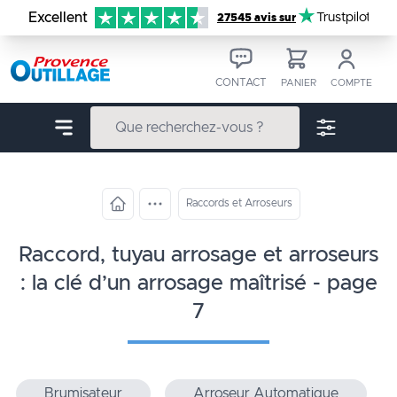
Aller au contenu
Excellent
Trustpilot
27545 avis sur
CONTACT
PANIER
COMPTE
Raccords et Arroseurs
raccord, tuyau arrosage et arroseurs
: la clé d’un arrosage maîtrisé - page
7
Brumisateur
Arroseur Automatique