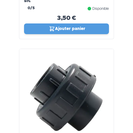
sfc
0/5
Disponible
3,50 €
Ajouter panier