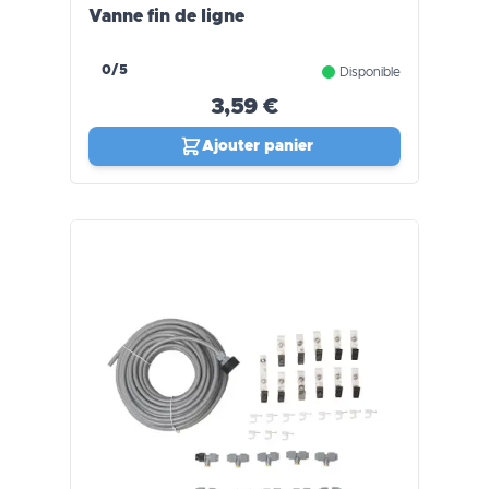
Vanne fin de ligne
0/5
Disponible
3,59 €
Ajouter panier