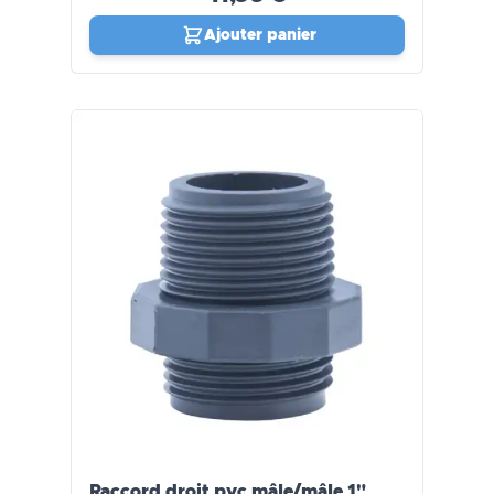
Ajouter panier
Raccord droit pvc mâle/mâle 1"