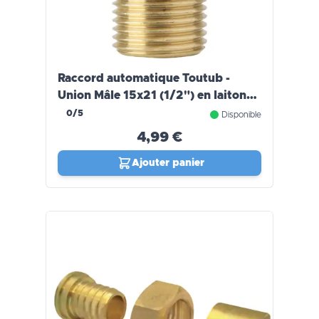
Raccord automatique Toutub -
Union Mâle 15x21 (1/2") en laiton
Ø16 - Boutté
0/5
Disponible
4,99 €
Ajouter panier