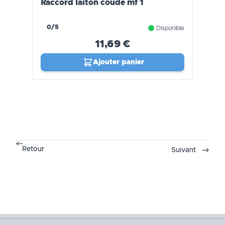
Raccord laiton coudé mf 1
0/5
Disponible
11,69 €
Ajouter panier
Retour
Suivant