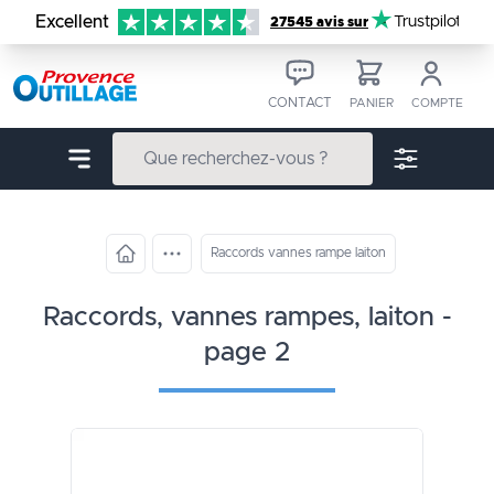
Aller au contenu
Excellent
Trustpilot
27545 avis sur
CONTACT
PANIER
COMPTE
Raccords vannes rampe laiton
raccords, vannes rampes, laiton -
page 2