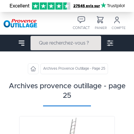
Aller au contenu
Excellent
Trustpilot
27545 avis sur
CONTACT
PANIER
COMPTE
Archives Provence Outillage - Page 25
archives provence outillage - page
25